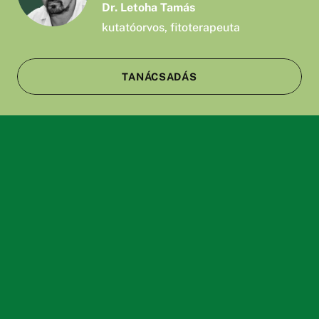
Dr. Letoha Tamás
kutatóorvos, fitoterapeuta
TANÁCSADÁS