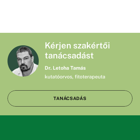
Kérjen szakértői
tanácsadást
Dr. Letoha Tamás
kutatóorvos, fitoterapeuta
TANÁCSADÁS