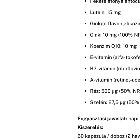
Fekete áfonya antoci
Lutein: 15 mg
Ginkgo flavon glikoz
Cink: 10 mg (100% N
Koenzim Q10: 10 mg
E-vitamin (alfa-tokof
B2-vitamin (riboflavi
A-vitamin (retinol-ac
Réz: 500 μg (50% NR
Szelén: 27,5 µg (50
Fogyasztási javaslat:
napi 
Kiszerelés:
60 kapszula / doboz (2 hav