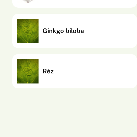
termékenység fenntartásához, valamint a bőr, haj
és köröm normál állapotához. Szerepet játszik a
normál szénhidrát-anyagcserében és a csontozat
Ginkgo biloba
egészségének fenntartásában is.
Réz