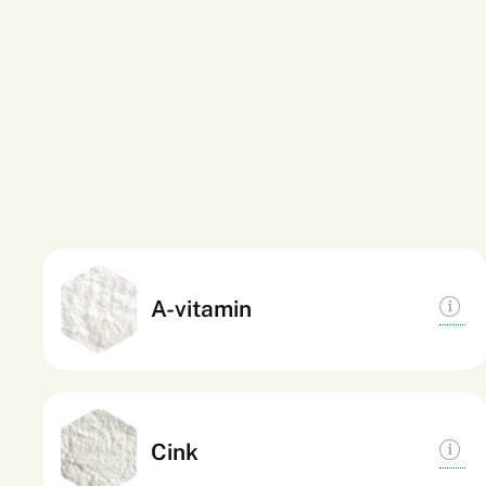
Hozzájárul az immunrendszer megfelelő
A-vitamin
működéséhez, a normál látás fenntartásához,
valamint a bőr és a nyálkahártyák normál
állapotának megőrzéséhez. Részt vesz a normál
vasanyagcserében, szerepet játszik a
Hozzájárul az immunrendszer normál
Cink
sejtdifferenciálódás folyamatában.
működéséhez, a normál sejtosztódáshoz, a