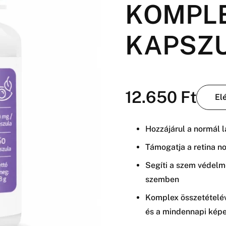
KOMPLE
KAPSZ
12.650
Ft
El
Hozzájárul a normál 
Támogatja a retina n
Segíti a szem védelmé
szemben
Komplex összetételé
és a mindennapi képe