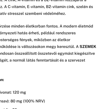
. A C-vitamin, E-vitamin, B2-vitamin cink, szelén és
idatív stresszel szembeni védelméhez.
zése minden életkorban fontos. A modern életmód
rnyezeti hatás érheti, például rendszeres
sterséges fények, miközben az életkor
űködése is változásokon megy keresztül. A
SZEMEK
ndosan összeállított összetevői egymást kiegészítve
ét, a normál látás fenntartását és a szervezet
n:
kivonat: 120 mg
insav): 80 mg (100% NRV)