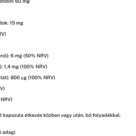
anidin: 60 mg
idok: 15 mg
RV)
erol): 6 mg (50% NRV)
n): 1,4 mg (100% NRV)
etát): 800 μg (100% NRV)
V)
% NRV)
1 kapszula étkezés közben vagy után, bő folyadékkal.
i adag)