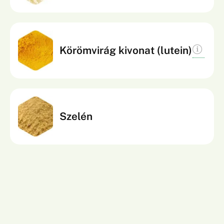
gyökök károsító hatásától.
A körömvirág kivonata luteint tartalmaz, amely
Körömvirág kivonat (lutein)
antioxidáns hatású növényi anyag. Hozzájárul a
sejtek védelméhez és támogatja a szervezet
természetes védekezőképességét.
Szelén