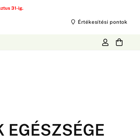
tus 31-ig.
Értékesítési pontok
K EGÉSZSÉGE