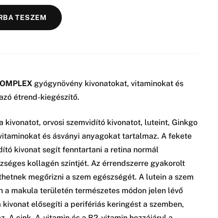
RBA TESZEM
KOMPLEX
gyógynövény kivonatokat, vitaminokat és
azó étrend-kiegészítő.
kivonatot, orvosi szemvidító kivonatot, luteint, Ginkgo
 vitaminokat és ásványi anyagokat tartalmaz. A fekete
ító kivonat segít fenntartani a retina normál
séges kollagén szintjét. Az érrendszerre gyakorolt
thetnek megőrizni a szem egészségét. A lutein a szem
n a makula területén természetes módon jelen lévő
 kivonat elősegíti a perifériás keringést a szemben,
oz. A cink, A-vitamin és a B2-vitamin hozzájárul a