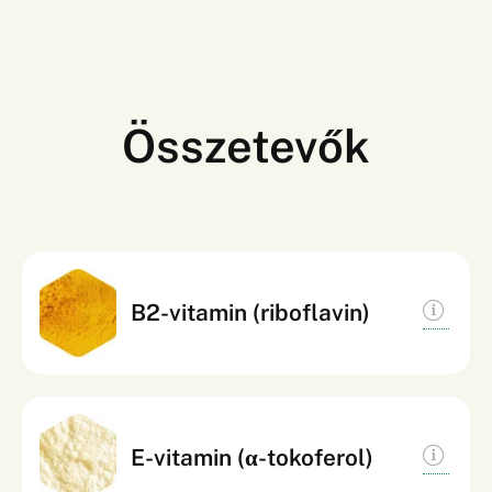
Összetevők
Hozzájárul a normál energiatermelő
B2-vitamin (riboflavin)
anyagcseréhez, az idegrendszer normál
működéséhez, valamint a bőr és a nyálkahártyák
normál állapotának fenntartásához. Szerepet
játszik a sejtek oxidatív stresszel szembeni
Hozzájárul a sejtek oxidatív stresszel szembeni
E-vitamin (α-tokoferol)
védelmében és a normál látás megőrzésében is.
védelméhez, segít megóvni a sejteket a szabad