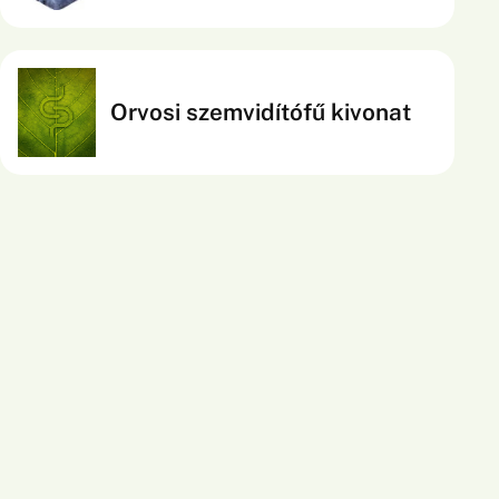
oxidatív stresszel szembeni védelmét. Emellett
segíti az emésztőrendszer megfelelő működését
és a bélrendszer komfortját.
Orvosi szemvidítófű kivonat