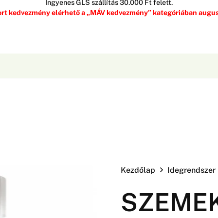
Ingyenes GLS szállítás 30.000 Ft felett.
rt kedvezmény elérhető a „MÁV kedvezmény” kategóriában augusz
Kezdőlap
Idegrendszer
SZEME