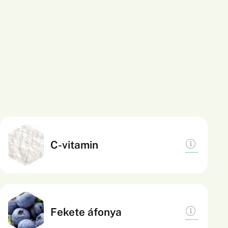
A C-vitamin hozzájárul az immunrendszer normál
C-vitamin
működéséhez, a sejtek oxidatív stresszel
szembeni védelméhez, valamint a fáradtságérzet
csökkentéséhez. Részt vesz a
kollagénképződésben, amely szükséges az erek,
Antioxidánsokban gazdag, hozzájárul a normál
Fekete áfonya
a bőr, a csontok és a porcok normál
vérkeringés fenntartásához és támogatja a sejtek
működéséhez.