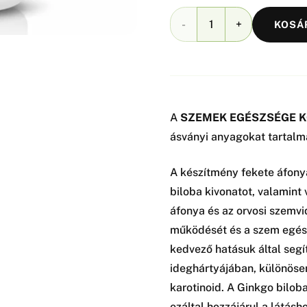
SZEMEK
KOSÁ
EGÉSZSÉGE
KOMPLEX
60
A
SZEMEK EGÉSZSÉGE 
kapszula
ásványi anyagokat tartalm
mennyiség
A készítmény fekete áfonya 
biloba kivonatot, valamint
áfonya és az orvosi szemvid
működését és a szem egész
kedvező hatásuk által segí
ideghártyájában, különöse
karotinoid. A Ginkgo biloba
ezáltal hozzájárul a látásh