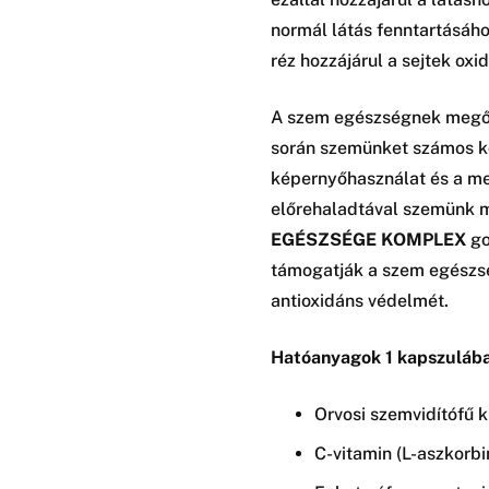
normál látás fenntartásához
réz hozzájárul a sejtek ox
A szem egészségnek megőr
során szemünket számos kö
képernyőhasználat és a me
előrehaladtával szemünk m
EGÉSZSÉGE KOMPLEX
go
támogatják a szem egészség
antioxidáns védelmét.
Hatóanyagok 1 kapszulába
Orvosi szemvidítófű 
C-vitamin (L-aszkorb