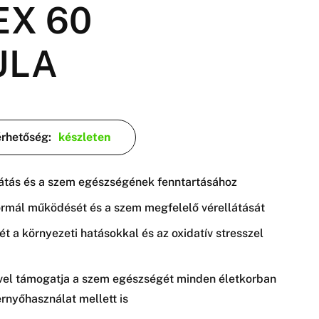
X 60
ULA
érhetőség:
készleten
látás és a szem egészségének fenntartásához
ormál működését és a szem megfelelő vérellátását
t a környezeti hatásokkal és az oxidatív stresszel
vel támogatja a szem egészségét minden életkorban
rnyőhasználat mellett is