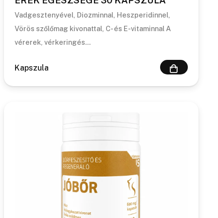
EREK EGÉSZSÉGE 30 KAPSZULA
Vadgesztenyével, Diozminnal, Heszperidinnel,
Vörös szőlőmag kivonattal, C- és E-vitaminnal A
vérerek, vérkeringés…
Kapszula