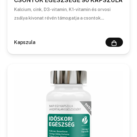
CSONTOK EGÉSZSÉGE 90 KAPSZULA
Kalcium, cink, D3-vitamin, K1-vitamin és orvosi
zsálya kivonat révén támogatja a csontok…
Kapszula