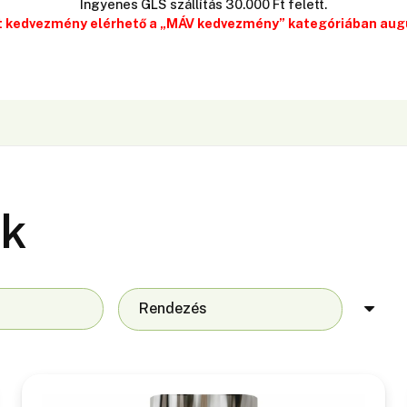
Ingyenes GLS szállítás 30.000 Ft felett.
 kedvezmény elérhető a „MÁV kedvezmény” kategóriában augu
ek