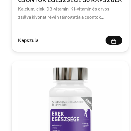
CSONTOK EGÉSZSÉGE 30 KAPSZULA
Kalcium, cink, D3-vitamin, K1-vitamin és orvosi
zsálya kivonat révén támogatja a csontok…
Kapszula