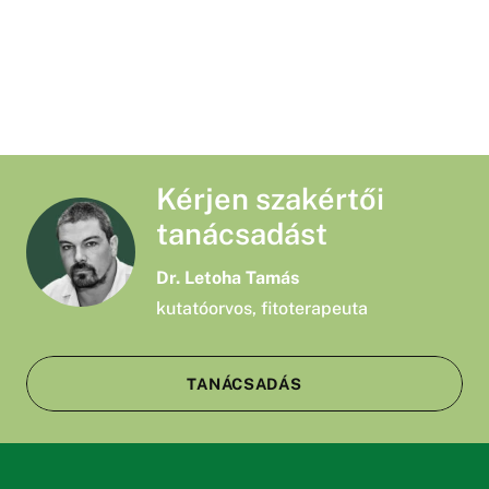
Kérjen szakértői
tanácsadást
Dr. Letoha Tamás
kutatóorvos, fitoterapeuta
TANÁCSADÁS