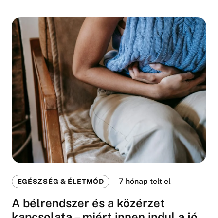
7 hónap telt el
EGÉSZSÉG & ÉLETMÓD
A bélrendszer és a közérzet
kapcsolata – miért innen indul a jó