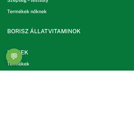
Szépség – testsúly
Termékek nőknek
BORISZ ÁLLATVITAMINOK
LINKEK
💬
Termékek
Kosár
Fiókom
Blog
Cégünkről
Értékesítési pontok
Gyakori kérdések